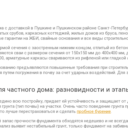
а с доставкой в Пушкине и Пушкинском районе Санкт-Петербу
тых срубов, каркасных коттеджей, жилых домов из бруса, пено
е гарантии на ЖБИ, свайные основания и все виды строительн
мой сечения с заостренным нижним концом, отлитый из бетона
ются сваи с размером сечения от 150х150 мм до 400х400 мм, д
0, арматурные каркасы свариваются из рифленой или гладкой 
снованию предъявляются повышенные требования при строитель
я путем погружения в почву за счет ударных воздействий. Для
я частного дома: разновидности и эта
едино всю постройку, придает ей устойчивость и защищает от
 грунта (тип почвы) на участке. Очень часто поведение грунта
то лучше перестраховаться и сделать
пробное бурение
.
 запас прочности фундамента обходятся недешево и не всегда
ализ выявит нестабильный грунт, только фундамент на забивн