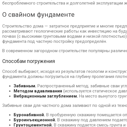
беспроблемного строительства и долголетней эксплуатации ж
О свайном фундаменте
Строительство дома — затратное предприятие и многие предп
рассматривают геологические работы как инвестицию на буд
почвах (с высокими грунтовыми водами и низкой плотностью
фундамента под частную постройку предопределён.
В современном загородном строительстве популярны различны
Способам погружения
Способ выбирают, исходя из результатов геологии и конструк
фундамента должны погрузиться на глубину пролегания плотн
Забивным.
Распространенный метод; забивные сваи уг
Методом вдавливания
(используется статическое давл
Вибрационным заглублением.
На место вынутого грун
Забивные сваи для частного дома заливают по одной из техн
Буронабивной.
В пробуренную скважину помещается опал
Буроинъекционной.
В скважину под давлением подаетс
Грунтоцементной.
В скважину подается смесь грунта и