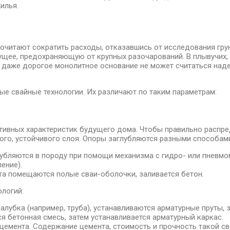
илья.
очитают сократить расходы, отказавшись от исследования гру
ущее, предохраняющую от крупных разочарований. В плывучих,
) даже дорогое монолитное основание не может считаться наде
е свайные технологии. Их различают по таким параметрам:
тивных характеристик будущего дома. Чтобы правильно распред
ого, устойчивого слоя. Опоры заглубляются разными способам
лубляются в породу при помощи механизма с гидро- или пневм
ение).
та помещаются полые сваи-оболочки, заливается бетон.
ологий:
убка (например, труба), устанавливаются арматурные пруты, з
я бетонная смесь, затем устанавливается арматурный каркас.
 цемента. Содержание цемента, стоимость и прочность такой сва