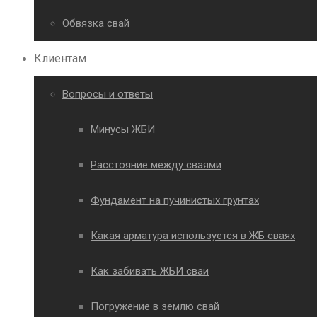
Обвязка свай
Клиентам
Вопросы и ответы
Минусы ЖБИ
Расстояние между сваями
Фундамент на пучинистых грунтах
Какая арматура используется в ЖБ сваях
Как забивать ЖБИ сваи
Погружение в землю свай