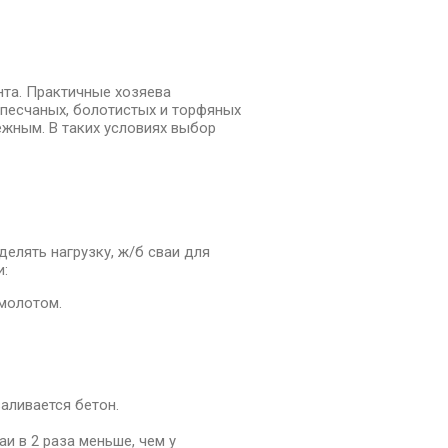
нта. Практичные хозяева
 песчаных, болотистых и торфяных
жным. В таких условиях выбор
елять нагрузку, ж/б сваи для
и:
омолотом.
аливается бетон.
и в 2 раза меньше, чем у