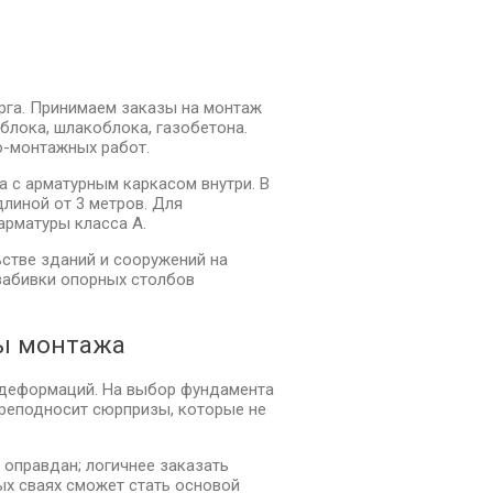
рга. Принимаем заказы на монтаж
блока, шлакоблока, газобетона.
о-монтажных работ.
 с арматурным каркасом внутри. В
линой от 3 метров. Для
арматуры класса А.
стве зданий и сооружений на
 забивки опорных столбов
пы монтажа
 деформаций. На выбор фундамента
 преподносит сюрпризы, которые не
 оправдан; логичнее заказать
ых сваях сможет стать основой