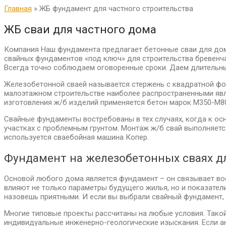
Главная
»
ЖБ фундамент для частного строительства
ЖБ сваи для частного дома
Компания Наш фундамента предлагает бетонные сваи для дом
свайных фундаментов «под ключ» для строительства бревенча
Всегда точно соблюдаем оговоренные сроки. Даем длительны
Железобетонной сваей называется стержень с квадратной фор
малоэтажном строительстве наиболее распространенными явля
изготовления ж/б изделий применяется бетон марок М350-М80
Свайные фундаменты востребованы в тех случаях, когда к о
участках с проблемным грунтом. Монтаж ж/б свай выполняетс
используется сваебойная машина Копер.
Фундамент на железобетонных сваях дл
Основой любого дома является фундамент – он связывает во
влияют не только параметры будущего жилья, но и показатели
назовешь приятными. И если вы выбрали свайный фундамент, 
Многие типовые проекты рассчитаны на любые условия. Такой
индивидуальные инженерно-геологические изыскания. Если ан