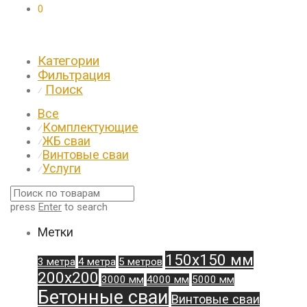
0
Категории
Фильтрация
Поиск
⁄
Все
Комплектующие
⁄
ЖБ сваи
⁄
Винтовые сваи
⁄
Услуги
⁄
press
Enter
to search
Метки
150х150 мм
3 метра
4 метра
5 метров
200х200
3000 мм
4000 мм
5000 мм
Бетонные сваи
Винтовые сваи