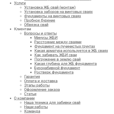
Услуги
Установка ЖБ свай (монтаж)
Установка заборов на винтовых сваях
Фундаменты на винтовых сваях
Пробное бурение
Обвязка свай
Клиентам
Вопросы и ответы
Минусы ЖБИ
Расстояние между сваями
Фундамент на пучинистых грунтах
Какая арматура используется в ЖБ сваях
Как забивать ЖБИ сваи
Погружение в землю свай
Какая глубина для ЖБ фундамента
Буронабивной фундамент
Ростверк фундамента
Гарантия
Оплата и доставка
Этапы работы
Оформление заказа
Статьи
О компании
Наша техника для забивки свай
Наши работы
Команда