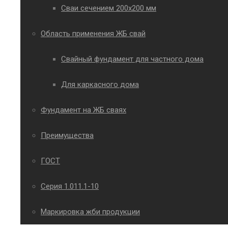
Сваи сечением 200х200 мм
Область применения ЖБ свай
Свайный фундамент для частного дома
Для каркасного дома
Фундамент на ЖБ сваях
Преимущества
ГОСТ
Серия 1.011.1-10
Маркировка жби продукции