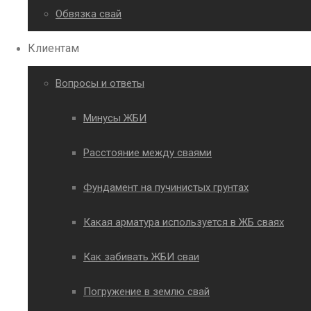
Обвязка свай
Клиентам
Вопросы и ответы
Минусы ЖБИ
Расстояние между сваями
Фундамент на пучинистых грунтах
Какая арматура используется в ЖБ сваях
Как забивать ЖБИ сваи
Погружение в землю свай