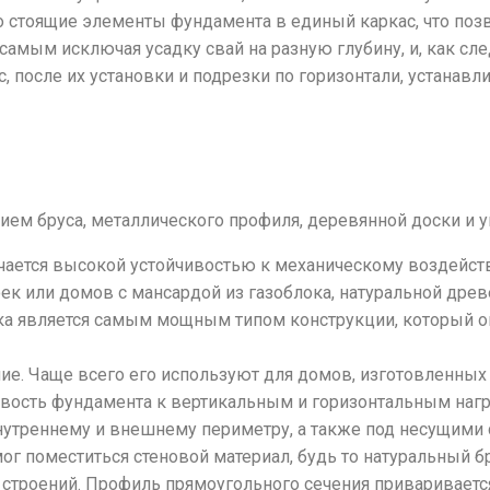
но стоящие элементы фундамента в единый каркас, что по
самым исключая усадку свай на разную глубину, и, как сле
после их установки и подрезки по горизонтали, устанавли
ем бруса, металлического профиля, деревянной доски и у
чается высокой устойчивостью к механическому воздейст
к или домов с мансардой из газоблока, натуральной древе
ка является самым мощным типом конструкции, который о
е. Чаще всего его используют для домов, изготовленных 
ивость фундамента к вертикальным и горизонтальным нагр
нутреннему и внешнему периметру, а также под несущими 
ог поместиться стеновой материал, будь то натуральный бр
 строений. Профиль прямоугольного сечения привариваетс