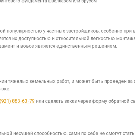
винтового фундамента швеллером или брусом
й популярностью у частных застройщиков, особенно при 
яется их доступностью и относительной легкостью монтажа
ндамент и вовсе является единственным решением.
ии тяжелых земельных работ, и может быть проведен за о
язке.
 (921) 883-63-79
или сделать заказ через форму обратной св
ьной несущей способностью, сами по себе не смогут стат