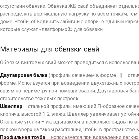
отсутствии обвязки. Обвязка ЖБ свай объединяет отдель
распределять вертикальную нагрузку по всем точкам, тем 
доме. Чтобы объединить забивные опоры в единый каркас, 
которые служат «платформой» для обвязки.
Материалы для обвязки свай
Обвязка винтовых свай может проводиться с использовани
Двутавровая балка
(профиль сечением в форме Н) – отли
форме. Используется при возведении двухэтажных построе
сваям по периметру при помощи сварки. Двутавровая бал
строительстве тяжелых построек.
Швеллер
– стальной профиль, имеющий П-образное сечени
кирпича, высотой 1-2 этажа. Швеллер увеличивает устойч
Стальные уголки – укладываются в несколько рядов по в
полкой вверх на таком расстоянии, чтобы в пространстве м
Профильная труба
– используется при возведении легких