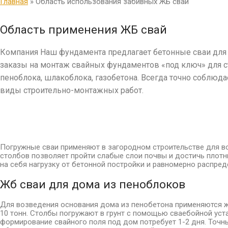
Главная
»
Область использования забивных ЖБ свай
Область применения ЖБ свай
Компания Наш фундамента предлагает бетонные сваи для
заказы на монтаж свайных фундаментов «под ключ» для с
пеноблока, шлакоблока, газобетона. Всегда точно соблюд
виды строительно-монтажных работ.
Погружные сваи применяют в загородном строительстве для во
столбов позволяет пройти слабые слои почвы и достичь плотн
на себя нагрузку от бетонной постройки и равномерно распре
Жб сваи для дома из пеноблоков
Для возведения основания дома из пенобетона применяются ж/
10 тонн. Столбы погружают в грунт с помощью сваебойной уста
формирование свайного поля под дом потребует 1-2 дня. Точны