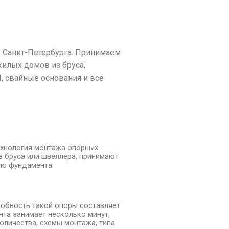
 Санкт-Петербурга. Принимаем
жилых домов из бруса,
, свайные основания и все
ехнология монтажа опорных
з бруса или швеллера, принимают
ию фундамента.
собность такой опоры составляет
нта занимает несколько минут,
оличества, схемы монтажа, типа