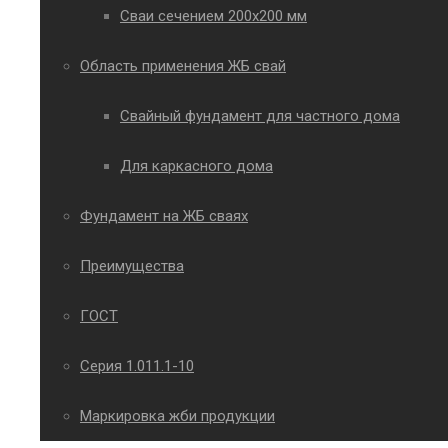
Сваи сечением 200х200 мм
Область применения ЖБ свай
Свайный фундамент для частного дома
Для каркасного дома
Фундамент на ЖБ сваях
Преимущества
ГОСТ
Серия 1.011.1-10
Маркировка жби продукции