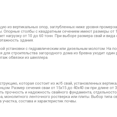
ую из вертикальных опор, заглубленных ниже уровня промерза
ы. Опорные столбы с квадратным сечением имеют размеры от 1
ает нагрузку от 10 до 60 тонн. При выборе размера свай и вид
 этажность здания.
й установки с гидравлическим или дизельным молотом. На по
ля для строительства загородного дома из бревна уходит один
нтаж обвязки из швеллера.
трукцию, которая состоит из ж/б свай, установленных вертика
ом. Размер сечения сваи от 15х15 до 40х40 см при длине от 3
чить прочность и надежность свайного фундамента, отдельнос
а, монолитного ленточного ростверка или плиты. Выбор типа с
 участка, состава и характеристик почвы.