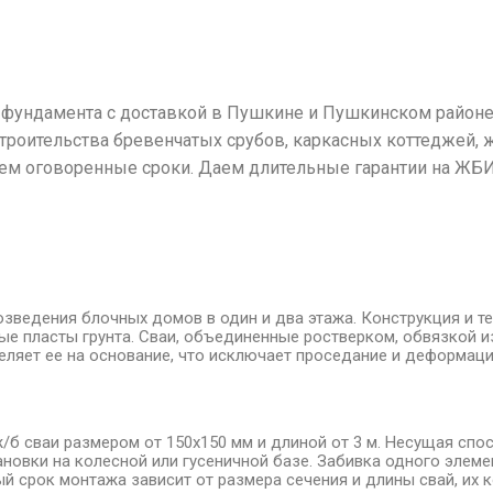
 фундамента с доставкой в Пушкине и Пушкинском районе
троительства бревенчатых срубов, каркасных коттеджей, 
аем оговоренные сроки. Даем длительные гарантии на ЖБИ
зведения блочных домов в один и два этажа. Конструкция и т
ые пласты грунта. Сваи, объединенные ростверком, обвязкой и
деляет ее на основание, что исключает проседание и деформац
б сваи размером от 150х150 мм и длиной от 3 м. Несущая спо
новки на колесной или гусеничной базе. Забивка одного элеме
й срок монтажа зависит от размера сечения и длины свай, их к