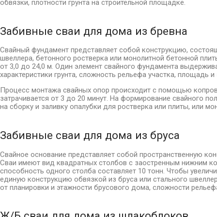
обвязки, плотности грунта на строительной площадке.
Забивные сваи для дома из бревна
Свайный фундамент представляет собой конструкцию, состоящ
швеллера, бетонного ростверка или монолитной бетонной плит
от 3,0 до 24,0 м. Один элемент свайного фундамента выдержив
характеристики грунта, сложность рельефа участка, площадь и
Процесс монтажа свайных опор происходит с помощью копрово
затрачивается от 3 до 20 минут. На формирование свайного по
на сборку и заливку опалубки для ростверка или плиты, или мо
Забивные сваи для дома из бруса
Свайное основание представляет собой пространственную конс
Сваи имеют вид квадратных столбов с заостренным нижним конц
способность одного столба составляет 10 тонн. Чтобы увели
единую конструкцию обвязкой из бруса или стального швеллер
от планировки и этажности брусового дома, сложности рельефа
Ж/Б сваи для дома из шлакоблоков