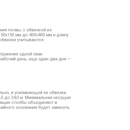
ния почвы, с обвязкой из
50х150 мм до 400х400 мм и длину
а обвязки учитываются
гружение одной сваи
 рабочий день, еще один-два дня —
льно, и усиливающей ее обвязки.
,0 до 24,0 м. Минимальная несущая
тоящие столбы объединяют в
вайного основания будет зависеть