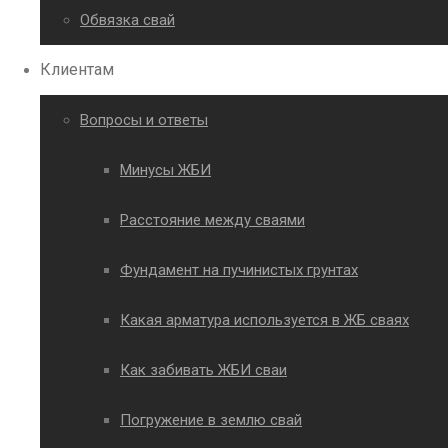
Обвязка свай
Клиентам
Вопросы и ответы
Минусы ЖБИ
Расстояние между сваями
Фундамент на пучинистых грунтах
Какая арматура используется в ЖБ сваях
Как забивать ЖБИ сваи
Погружение в землю свай