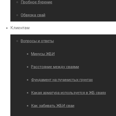
Пробное бурение
Обвязка свай
Клиентам
Вопросы и ответы
Минусы ЖБИ
Расстояние между сваями
Фундамент на пучинистых грунтах
Какая арматура используется в ЖБ сваях
Как забивать ЖБИ сваи