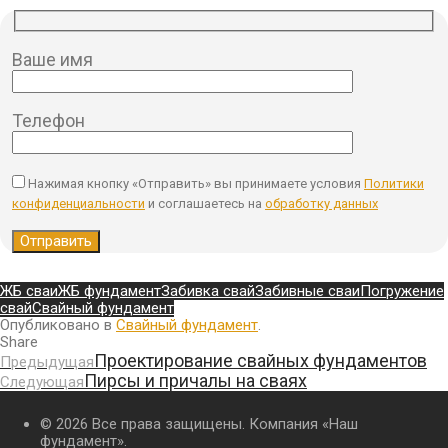
Ваше имя
Телефон
Нажимая кнопку «Отправить» вы принимаете условия
Политики
конфиденциальности
и соглашаетесь на
обработку данных
ЖБ сваи
ЖБ фундамент
Забивка свай
Забивные сваи
Погружение
свай
Свайный фундамент
Опубликовано в
Свайный фундамент
.
Share
Проектирование свайных фундаментов
Предыдущая
Пирсы и причалы на сваях
Следующая
© 2026 Все права защищены. Компания «Наш
фундамент».