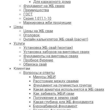
Для каркасного дома
Фундамент на ЖБ сваях
Преимущества
ГОСТ
Серия 1.011.1-10
Маркировка жби продукции
Цены
Цены на ЖБ сваи
Оголовок
Онлайн калькулятор ЖБ свай (расчет)
Услуги
Установка ЖБ свай (монтаж)
Установка заборов на винтовых сваях
Фундаменты на винтовых сваях
Пробное бурение
Обвязка свай
Клиентам
Вопросы и ответы
Минусы ЖБИ
Расстояние между сваями
Фундамент на пучинистых грунтах
Какая арматура используется в ЖБ сваях
Как забивать ЖБИ сваи
Погружение в землю свай
Какая глубина для ЖБ фундамента
Буронабивной фундамент