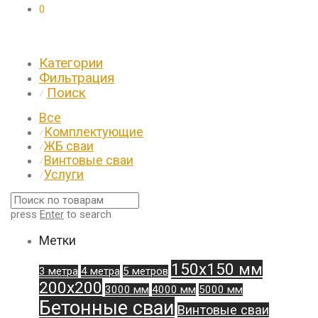
0
Категории
Фильтрация
Поиск
⁄
Все
Комплектующие
⁄
ЖБ сваи
⁄
Винтовые сваи
⁄
Услуги
⁄
press
Enter
to search
Метки
150х150 мм
3 метра
4 метра
5 метров
200х200
3000 мм
4000 мм
5000 мм
Бетонные сваи
Винтовые сваи